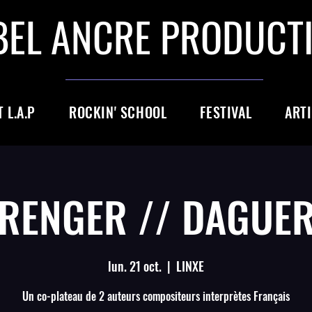
BEL ANCRE PRODUCT
 L.A.P
ROCKIN' SCHOOL
FESTIVAL
ART
RENGER // DAGUE
lun. 21 oct.
  |  
LINXE
Un co-plateau de 2 auteurs compositeurs interprètes Français